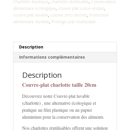
20cm
Charlotte élastique
,
charlotte réutilisable
,
Conservation
alimentaire écologique
,
couvre plat coton enduit
,
couvre plat lavable
,
cuisine zero dechet
,
Protection
alimentaire durable
,
Protège plat réutilisable
Description
Informations complémentaires
Description
Couvre-plat charlotte taille 20cm
Découvrez notre Couvre-plat lavable
(charlotte) , une alternative écologique et
pratique au film plastique ou au papier
aluminium pour la conservation des aliments.
Nos charlottes réutilisables offrent une solution