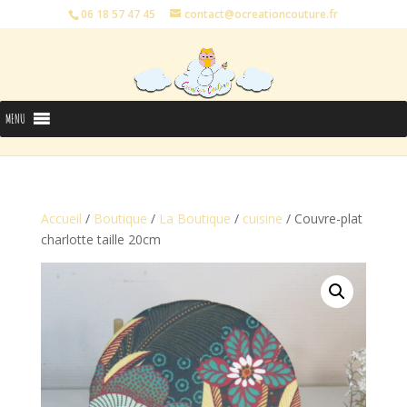
06 18 57 47 45
contact@ocreationcouture.fr
MENU
Accueil
/
Boutique
/
La Boutique
/
cuisine
/ Couvre-plat
charlotte taille 20cm