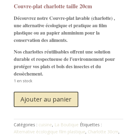
Couvre-plat charlotte taille 20cm
Découvrez notre Couvre-plat lavable (charlotte) ,
une alternative écologique et pratique au film
plastique ou au papier aluminium pour la
conservation des aliments.
Nos charlottes réutilisables offrent une solution
durable et respectueuse de l’environnement pour
protéger vos plats et bols des insectes et du
dessèchement.
1 en stock
quantité
Ajouter au panier
de
Couvre-
plat
charlotte
Catégories :
cuisine
,
La Boutique
Étiquettes :
taille
Alternative écologique film plastique
,
Charlotte 30cm
,