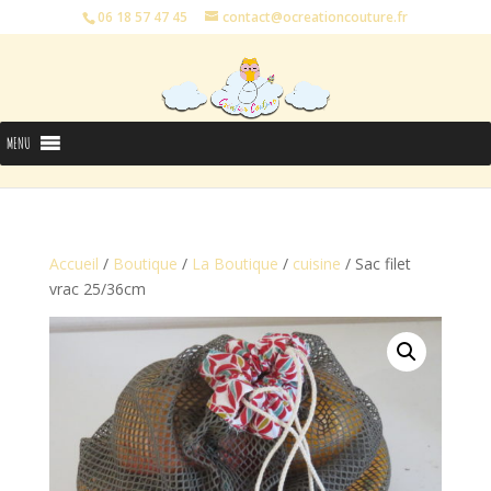
06 18 57 47 45
contact@ocreationcouture.fr
MENU
Accueil
/
Boutique
/
La Boutique
/
cuisine
/ Sac filet
vrac 25/36cm