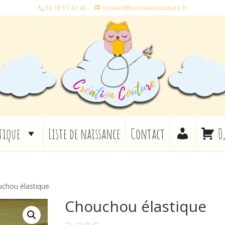
06 18 57 47 45
contact@ocreationcouture.fr
tique
Liste de naissance
Contact
0
chou élastique
Chouchou élastique