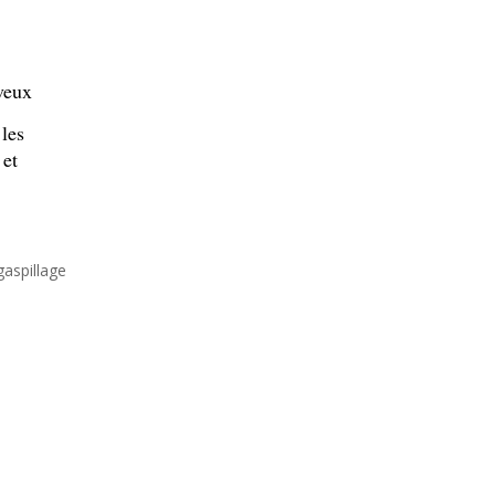
veux
les
 et
gaspillage