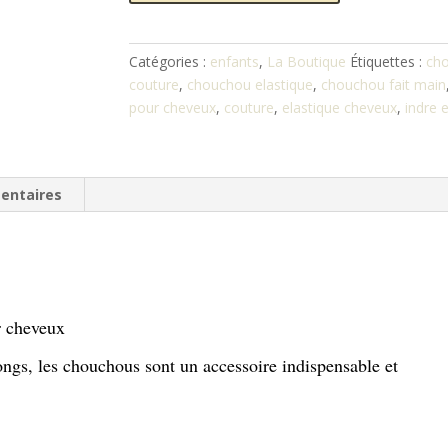
Chouchou
élastique
Catégories :
enfants
,
La Boutique
Étiquettes :
ch
couture
,
chouchou elastique
,
chouchou fait main
pour cheveux
,
couture
,
elastique cheveux
,
indre e
entaires
r cheveux
ngs, les chouchous sont un accessoire indispensable et