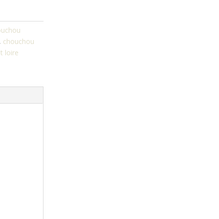
ouchou
,
chouchou
t loire