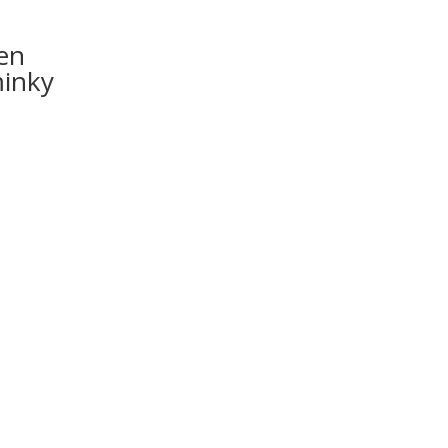
 en
minky