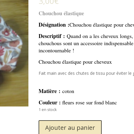
3,00
€
Chouchou élastique
Désignation :
Chouchou élastique pour che
Descriptif :
Quand on a les cheveux longs, 
chouchous sont un accessoire indispensable
incontournable !
Chouchou élastique pour cheveux
Fait main avec des chutes de tissu pour éviter le 
Matière :
coton
Couleur :
fleurs rose sur fond blanc
1 en stock
quantité
Ajouter au panier
de