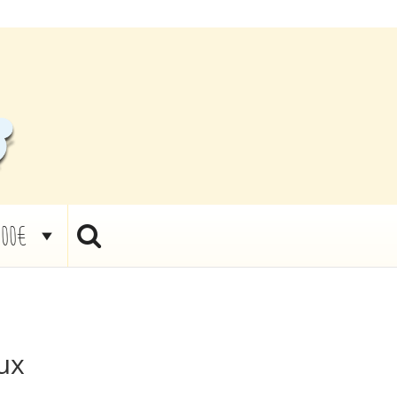
,00€
ux