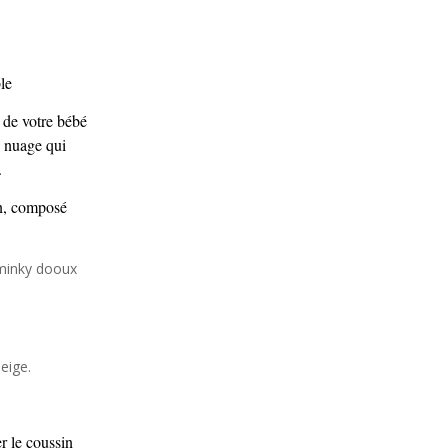
le
 de votre bébé
e nuage qui
e.
en, composé
 minky dooux
eige.
r le coussin