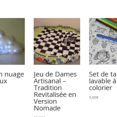
n nuage
Jeu de Dames
Set de ta
eux
Artisanal –
lavable à
Tradition
colorier
Revitalisée en
9,00
€
Version
Nomade