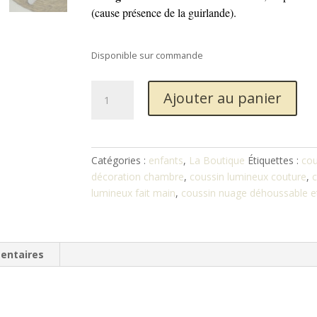
(cause présence de la guirlande).
Disponible sur commande
quantité
Ajouter au panier
de
Coussin
nuage
lumineux
Catégories :
enfants
,
La Boutique
Étiquettes :
cou
décoration chambre
,
coussin lumineux couture
,
c
lumineux fait main
,
coussin nuage déhoussable et
entaires