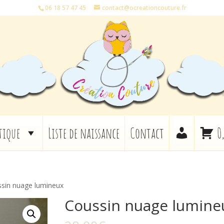
06 18 57 47 45
contact@ocreationcouture.fr
tique
Liste de naissance
Contact
0
sin nuage lumineux
Coussin nuage lumine