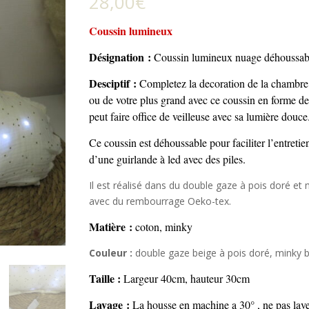
28,00
€
Coussin lumineux
Désignation :
Coussin lumineux nuage déhoussab
Desciptif :
C
ompletez la decoration de la chambre
ou de votre plus grand avec ce coussin en forme d
peut faire office de veilleuse avec sa lumière douc
Ce coussin est déhoussable pour faciliter l’entreti
d’une guirlande à led avec des piles.
Il est réalisé dans du double gaze à pois doré et
avec du rembourrage Oeko-tex.
Matière :
coton, minky
Couleur :
double gaze beige à pois doré, minky b
Taille :
Largeur 40cm, hauteur 30cm
Lavage :
La housse e
n machine a 30° , ne pas lave