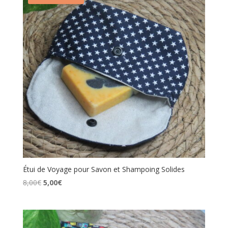
Étui de Voyage pour Savon et Shampoing Solides
Le
Le
8,00
€
5,00
€
prix
prix
initial
actuel
était :
est :