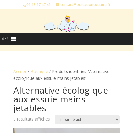
06 18 57 47 45
contact@ocreationcouture.fr
MENU
Accueil
/
Boutique
/ Produits identifiés “Alternative
écologique aux essuie-mains jetables”
Alternative écologique
aux essuie-mains
jetables
7 résultats affichés