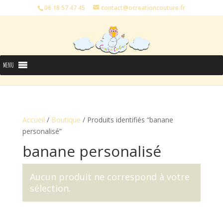
06 18 57 47 45
contact@ocreationcouture.fr
MENU
Accueil
/
Boutique
/ Produits identifiés “banane
personalisé”
banane personalisé
Aucun produit ne correspond à votre
sélection.