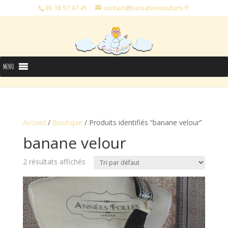
06 18 57 47 45
contact@ocreationcouture.fr
MENU
Accueil
/
Boutique
/ Produits identifiés “banane velour”
banane velour
2 résultats affichés