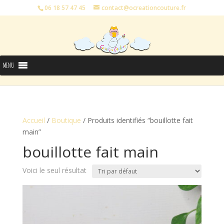
06 18 57 47 45
contact@ocreationcouture.fr
MENU
Accueil
/
Boutique
/ Produits identifiés “bouillotte fait
main”
bouillotte fait main
Voici le seul résultat