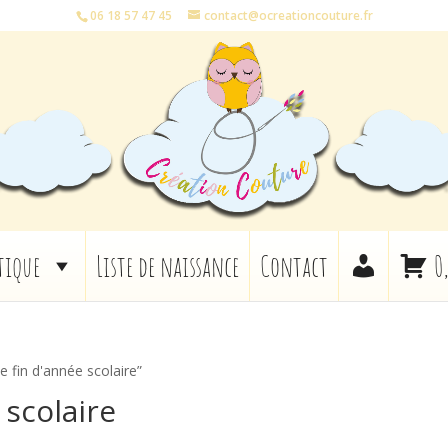
06 18 57 47 45
contact@ocreationcouture.fr
tique
Liste de naissance
Contact
0
e fin d'année scolaire”
 scolaire