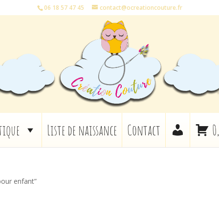
06 18 57 47 45
contact@ocreationcouture.fr
tique
Liste de naissance
Contact
0
pour enfant”