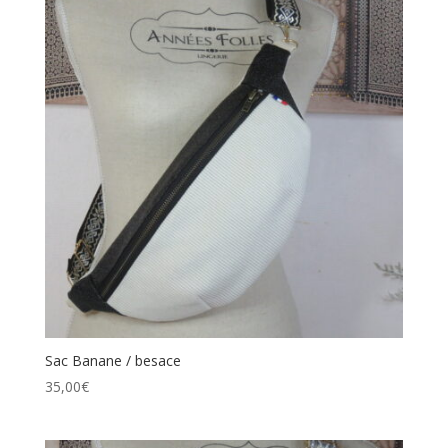
Sac Banane / besace
35,00
€