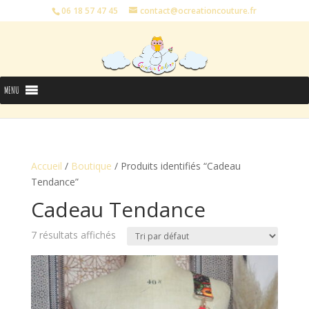
06 18 57 47 45
contact@ocreationcouture.fr
MENU
Accueil
/
Boutique
/ Produits identifiés “Cadeau
Tendance”
Cadeau Tendance
7 résultats affichés