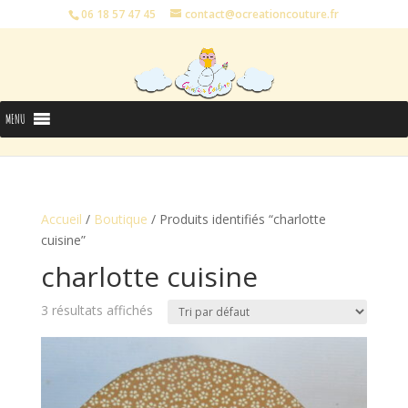
06 18 57 47 45
contact@ocreationcouture.fr
MENU
Accueil
/
Boutique
/ Produits identifiés “charlotte
cuisine”
charlotte cuisine
3 résultats affichés