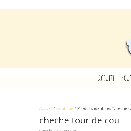
Accueil
Bou
Accueil
/
Boutique
/ Produits identifiés “cheche 
cheche tour de cou
Voici le seul résultat