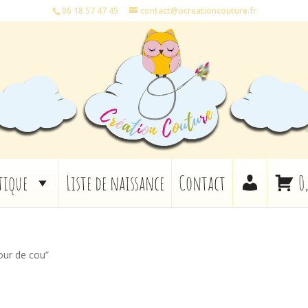
06 18 57 47 45
contact@ocreationcouture.fr
tique
Liste de naissance
Contact
0
tour de cou”