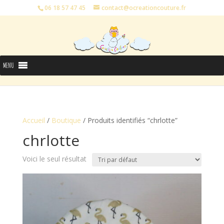
06 18 57 47 45
contact@ocreationcouture.fr
MENU
Accueil
/
Boutique
/ Produits identifiés “chrlotte”
chrlotte
Voici le seul résultat