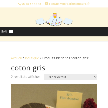
06 18 57 47 45
contact@ocreationcouture.fr
MENU
Accueil
/
Boutique
/ Produits identifiés “coton gris”
coton gris
2 résultats affichés