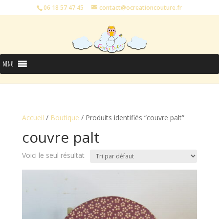
06 18 57 47 45
contact@ocreationcouture.fr
MENU
Accueil
/
Boutique
/ Produits identifiés “couvre palt”
couvre palt
Voici le seul résultat