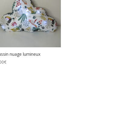
ssin nuage lumineux
00
€