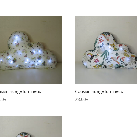
ssin nuage lumineux
Coussin nuage lumineux
00
€
28,00
€