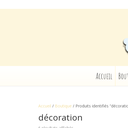
Accueil
Bou
Accueil
/
Boutique
/ Produits identifiés “décorati
décoration
6 résultats affichés