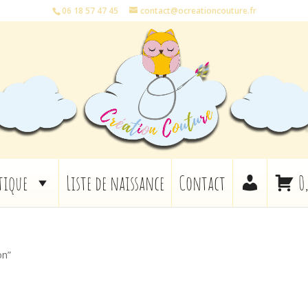
06 18 57 47 45
contact@ocreationcouture.fr
tique
Liste de naissance
Contact
0
on”