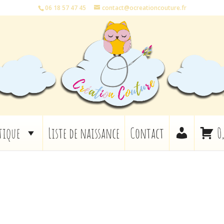
06 18 57 47 45
contact@ocreationcouture.fr
tique
Liste de naissance
Contact
0