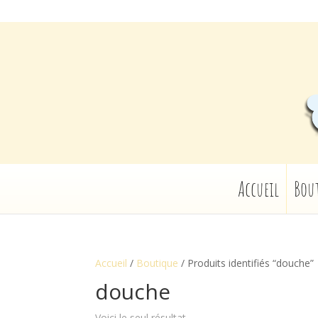
Accueil
Bou
Accueil
/
Boutique
/ Produits identifiés “douche”
douche
Voici le seul résultat