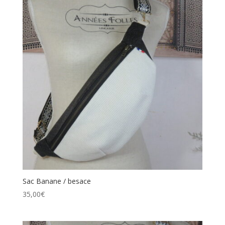
Sac Banane / besace
35,00
€