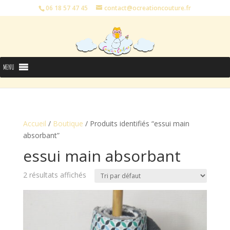
06 18 57 47 45
contact@ocreationcouture.fr
MENU
Accueil
/
Boutique
/ Produits identifiés “essui main
absorbant”
essui main absorbant
2 résultats affichés