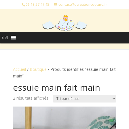
06 18 57 47 45
contact@ocreationcouture.fr
MENU
Accueil
/
Boutique
/ Produits identifiés “essuie main fait
main”
essuie main fait main
2 résultats affichés