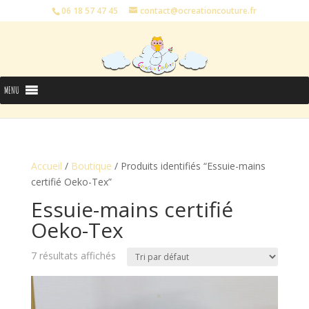
06 18 57 47 45
contact@ocreationcouture.fr
MENU
Accueil
/
Boutique
/ Produits identifiés “Essuie-mains
certifié Oeko-Tex”
Essuie-mains certifié
Oeko-Tex
7 résultats affichés