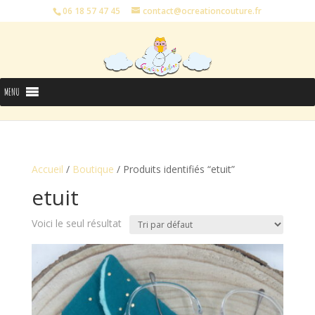
06 18 57 47 45
contact@ocreationcouture.fr
MENU
Accueil
/
Boutique
/ Produits identifiés “etuit”
etuit
Voici le seul résultat