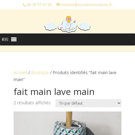
06 18 57 47 45
contact@ocreationcouture.fr
MENU
Accueil
/
Boutique
/ Produits identifiés “fait main lave
main”
fait main lave main
2 résultats affichés