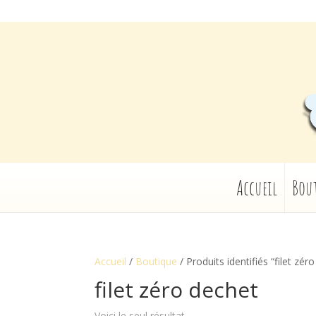
Accueil
Bou
Accueil
/
Boutique
/ Produits identifiés “filet zér
filet zéro dechet
Voici le seul résultat