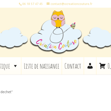
06 18 57 47 45
contact@ocreationcouture.fr
tique
Liste de naissance
Contact
0
o dechet”