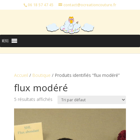
06 18 57 47 45
contact@ocreationcouture.fr
MENU
Accueil
/
Boutique
/ Produits identifiés “flux modéré”
flux modéré
5 résultats affichés