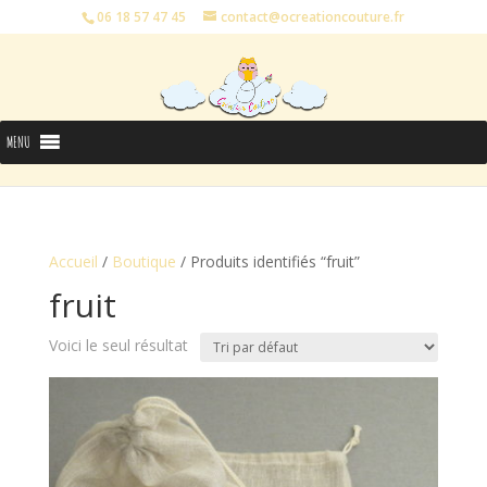
06 18 57 47 45
contact@ocreationcouture.fr
MENU
Accueil
/
Boutique
/ Produits identifiés “fruit”
fruit
Voici le seul résultat