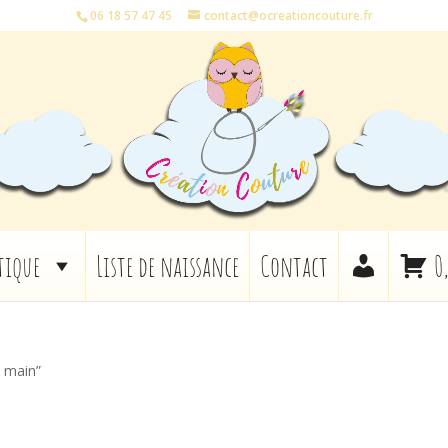
06 18 57 47 45
contact@ocreationcouture.fr
tique
Liste de naissance
Contact
0
t main”