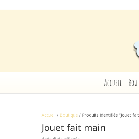
Accueil
Bou
Accueil
/
Boutique
/ Produits identifiés “Jouet fai
Jouet fait main
4 résultats affichés