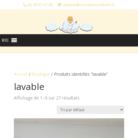
06 18 57 47 45
contact@ocreationcouture.fr
MENU
Accueil
/
Boutique
/ Produits identifiés “lavable”
lavable
Affichage de 1–9 sur 27 résultats