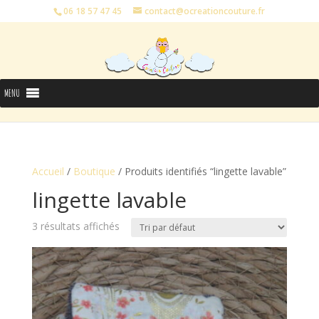
06 18 57 47 45
contact@ocreationcouture.fr
MENU
Accueil
/
Boutique
/ Produits identifiés “lingette lavable”
lingette lavable
3 résultats affichés