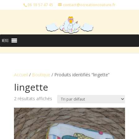
06 18 57 47 45
contact@ocreationcouture.fr
MENU
Accueil
/
Boutique
/ Produits identifiés “lingette”
lingette
2 résultats affichés