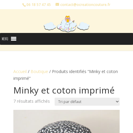
06 18 57 47 45
contact@ocreationcouture.fr
MENU
Accueil
/
Boutique
/ Produits identifiés “Minky et coton
imprimé”
Minky et coton imprimé
7 résultats affichés