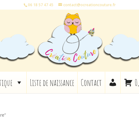
06 18 57 47 45
contact@ocreationcouture.fr
tique
Liste de naissance
Contact
0
ore”