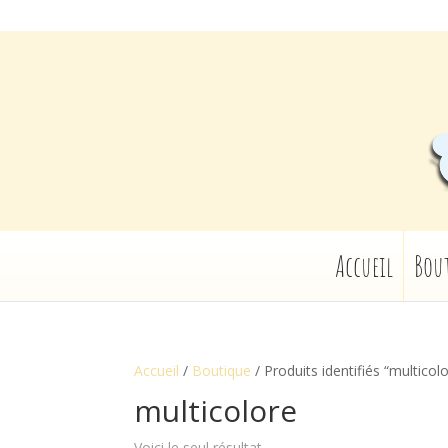
Accueil
Bou
Accueil
/
Boutique
/ Produits identifiés “multicol
multicolore
Voici le seul résultat