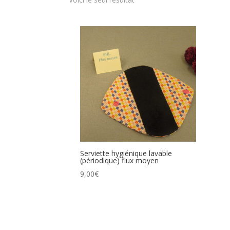
Serviette hygiénique lavable
(périodique) flux moyen
9,00
€