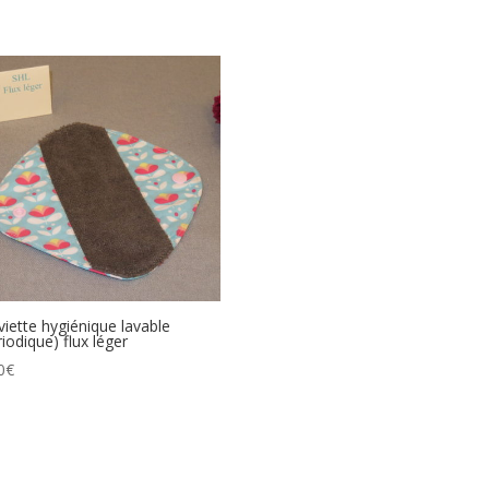
viette hygiénique lavable
riodique) flux léger
0
€