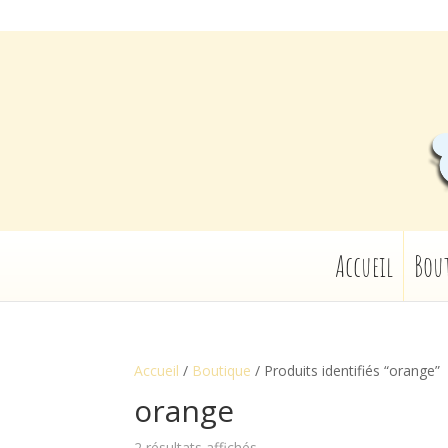
Accueil
Bou
Accueil
/
Boutique
/ Produits identifiés “orange”
orange
2 résultats affichés