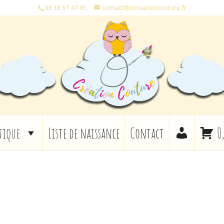
06 18 57 47 45
contact@ocreationcouture.fr
tique
Liste de naissance
Contact
0