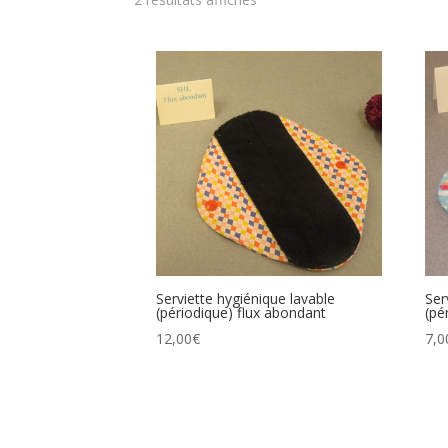
Serviette hygiénique lavable
Ser
(périodique) flux abondant
(pé
12,00
€
7,0