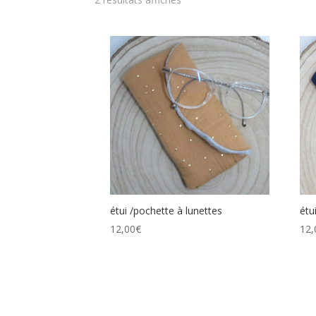
étui /pochette à lunettes
étu
12,00
€
12,