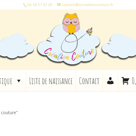
06 18 57 47 45
contact@ocreationcouture.fr
tique
Liste de naissance
Contact
0
e couture”