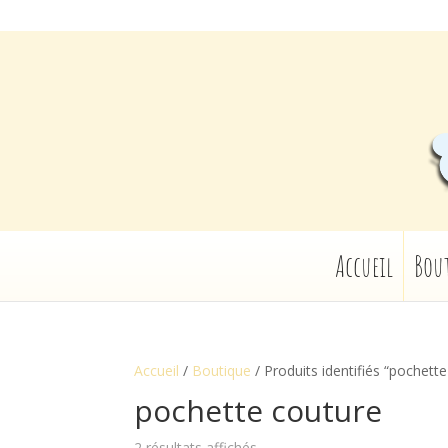
Accueil
Bou
Accueil
/
Boutique
/ Produits identifiés “pochett
pochette couture
2 résultats affichés