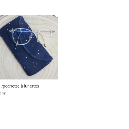
i /pochette à lunettes
00
€