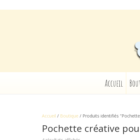
Accueil
Bou
Accueil
/
Boutique
/ Produits identifiés “Pochett
Pochette créative pou
4 résultats affichés