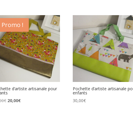
Promo !
hette d’artiste artisanale pour
Pochette d’artiste artisanale po
ants
enfants
Le
Le
00
€
20,00
€
30,00
€
prix
prix
initial
actuel
était :
est :
30,00€.
20,00€.