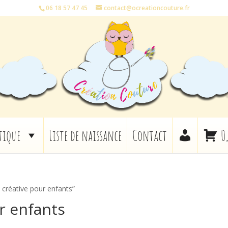
06 18 57 47 45
contact@ocreationcouture.fr
tique
Liste de naissance
Contact
0
e créative pour enfants”
r enfants