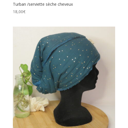
Turban /serviette sèche cheveux
18,00
€