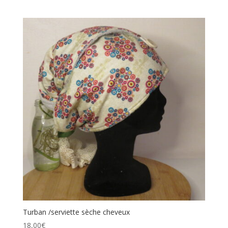
Turban /serviette sèche cheveux
18,00
€