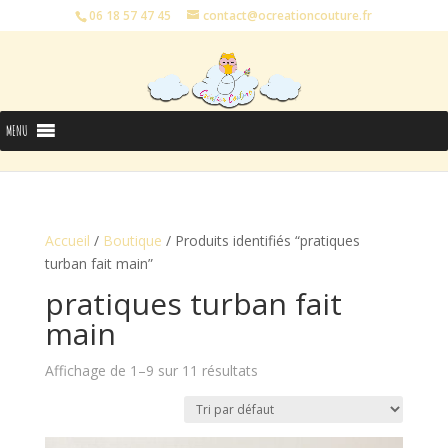
06 18 57 47 45
contact@ocreationcouture.fr
MENU
Accueil
/
Boutique
/ Produits identifiés “pratiques
turban fait main”
pratiques turban fait
main
Affichage de 1–9 sur 11 résultats