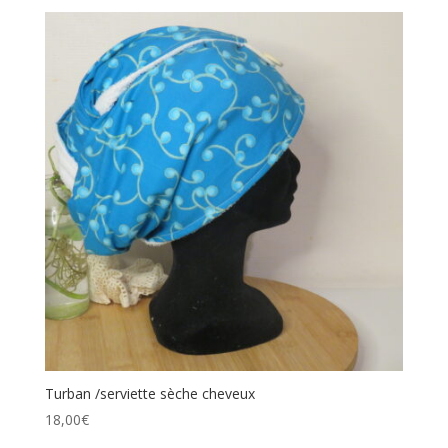
Turban /serviette sèche cheveux
18,00
€