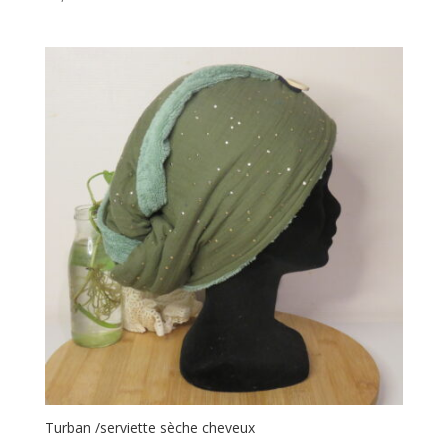
Turban /serviette sèche cheveux