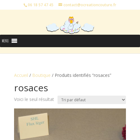
06 18 57 47 45
contact@ocreationcouture.fr
MENU
Accueil
/
Boutique
/ Produits identifiés “rosaces”
rosaces
Voici le seul résultat