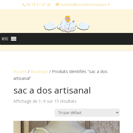
06 18 57 47 45
contact@ocreationcouture.fr
MENU
Accueil
/
Boutique
/ Produits identifiés “sac a dos
artisanal”
sac a dos artisanal
Affichage de 1–9 sur 15 résultats