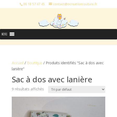
06 18 57 47 45
contact@ocreationcouture.fr
MENU
Accueil
/
Boutique
/ Produits identifiés “Sac à dos avec
lanière”
Sac à dos avec lanière
9 résultats affichés