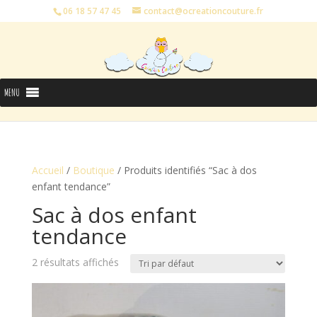
06 18 57 47 45
contact@ocreationcouture.fr
MENU
Accueil
/
Boutique
/ Produits identifiés “Sac à dos
enfant tendance”
Sac à dos enfant
tendance
2 résultats affichés