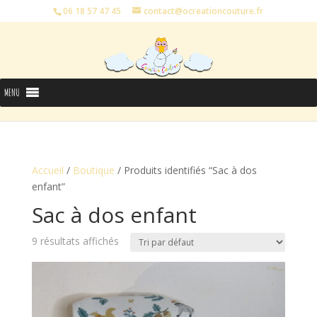
06 18 57 47 45
contact@ocreationcouture.fr
MENU
Accueil
/
Boutique
/ Produits identifiés “Sac à dos
enfant”
Sac à dos enfant
9 résultats affichés