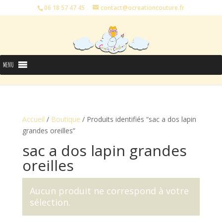
06 18 57 47 45
contact@ocreationcouture.fr
MENU
Accueil
/
Boutique
/ Produits identifiés “sac a dos lapin
grandes oreilles”
sac a dos lapin grandes
oreilles
Aucun produit ne correspond à votre
sélection.