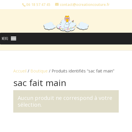
06 18 57 47 45
contact@ocreationcouture.fr
MENU
Accueil
/
Boutique
/ Produits identifiés “sac fait main”
sac fait main
Aucun produit ne correspond à votre
sélection.