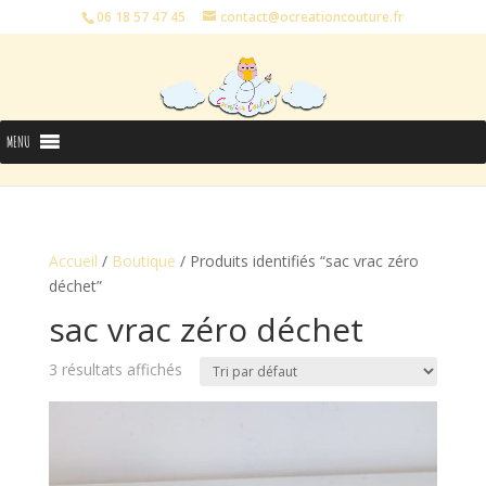
06 18 57 47 45
contact@ocreationcouture.fr
MENU
Accueil
/
Boutique
/ Produits identifiés “sac vrac zéro
déchet”
sac vrac zéro déchet
3 résultats affichés