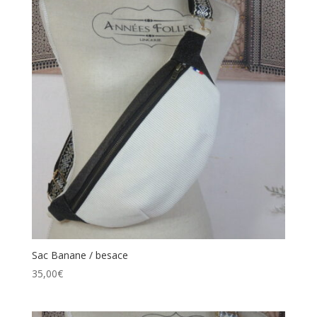
Sac Banane / besace
35,00
€