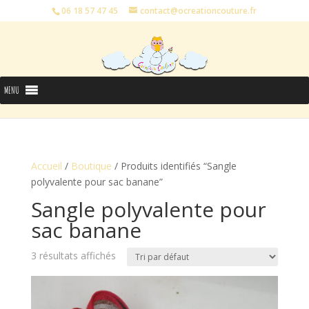
06 18 57 47 45
contact@ocreationcouture.fr
MENU
Accueil
/
Boutique
/ Produits identifiés “Sangle
polyvalente pour sac banane”
Sangle polyvalente pour
sac banane
3 résultats affichés