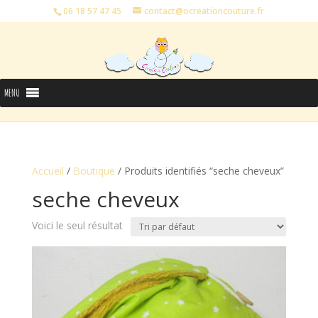
06 18 57 47 45
contact@ocreationcouture.fr
MENU
Accueil
/
Boutique
/ Produits identifiés “seche cheveux”
seche cheveux
Voici le seul résultat