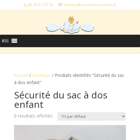
06 18 57 47 45
contact@ocreationcouture.fr
MENU
Accueil
/
Boutique
/ Produits identifiés “Sécurité du sac
à dos enfant”
Sécurité du sac à dos
enfant
9 résultats affichés